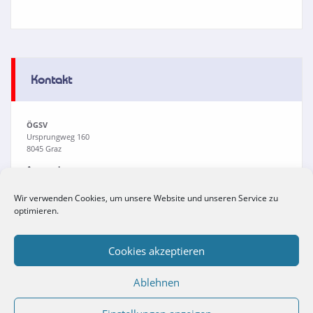
Kontakt
ÖGSV
Ursprungweg 160
8045 Graz
Ansprechpersonen:
Martina Lamprecht
Sarah Quinesser
Wir verwenden Cookies, um unsere Website und unseren Service zu
Dr. Viola Buchrieser
optimieren.
Tel:
+43(0)316/694711
Fax: +43(0)316/694711-4
Email:
office@oegsv.com
Cookies akzeptieren
Ablehnen