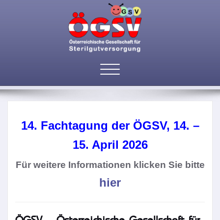
Toggle
Home
navigation
14. Fachtagung
der ÖGSV,
14. –
15. April 2026
Für weitere Informationen klicken Sie bitte
hier