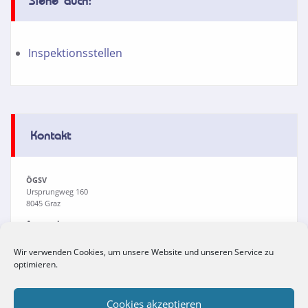
Siehe auch:
Inspektionsstellen
Kontakt
ÖGSV
Ursprungweg 160
8045 Graz
Ansprechpersonen:
Martina Lamprecht
Sarah Quinesser
Wir verwenden Cookies, um unsere Website und unseren Service zu
Dr. Viola Buchrieser
optimieren.
Tel:
+43(0)316/694711
Fax: +43(0)316/694711-4
Email:
office@oegsv.com
Cookies akzeptieren