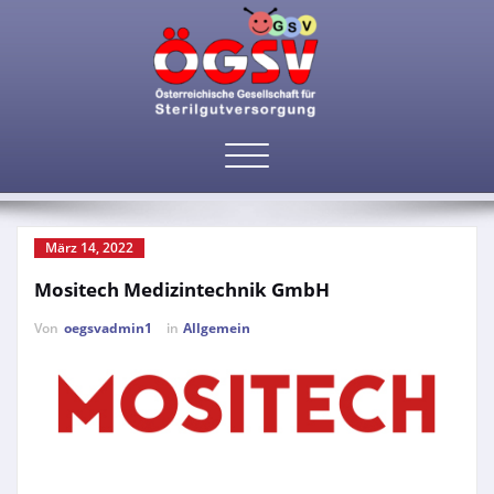
Toggle
Archiv 2022
navigation
März 14, 2022
Mositech Medizintechnik GmbH
Von
oegsvadmin1
in
Allgemein