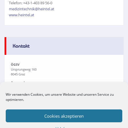
Telefon: +43-1-403 89 56-0
medizintechnik@heintel.at
www.heintel.at
Kontakt
ÖGSV
Ursprungweg 160
8045 Graz
Ansprechpersonen:
Martina Lamprecht
Sarah Quinesser
Wir verwenden Cookies, um unsere Website und unseren Service zu
Dr. Viola Buchrieser
optimieren.
Tel:
+43(0)316/694711
Fax: +43(0)316/694711-4
Email:
office@oegsv.com
Cookies akzeptieren