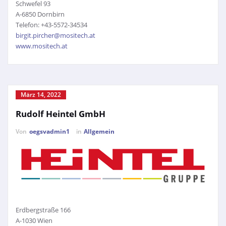
Schwefel 93
A-6850 Dornbirn
Telefon: +43-5572-34534
birgit.pircher@mositech.at
www.mositech.at
März 14, 2022
Rudolf Heintel GmbH
Von
oegsvadmin1
in
Allgemein
Erdbergstraße 166
A-1030 Wien