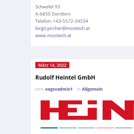
Schwefel 93
A-6850 Dornbirn
Telefon: +43-5572-34534
birgit.pircher@mositech.at
www.mositech.at
März 14, 2022
Rudolf Heintel GmbH
Von
oegsvadmin1
in
Allgemein