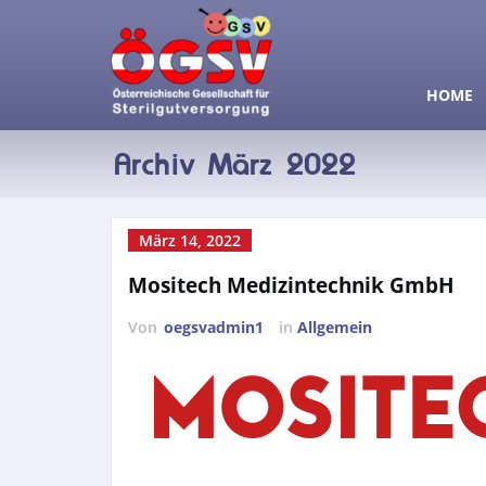
HOME
Archiv März 2022
März 14, 2022
Mositech Medizintechnik GmbH
Von
oegsvadmin1
in
Allgemein