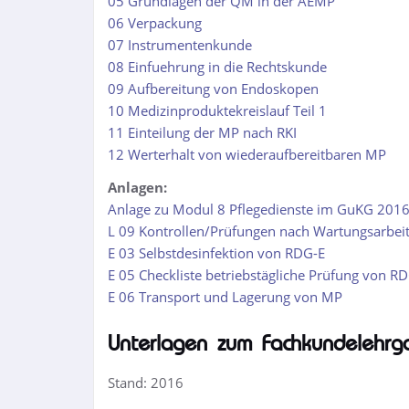
05 Grundlagen der QM in der AEMP
06 Verpackung
07 Instrumentenkunde
08 Einfuehrung in die Rechtskunde
09 Aufbereitung von Endoskopen
10 Medizinproduktekreislauf Teil 1
11 Einteilung der MP nach RKI
12 Werterhalt von wiederaufbereitbaren MP
Anlagen:
Anlage zu Modul 8 Pflegedienste im GuKG 201
L 09 Kontrollen/Prüfungen nach Wartungsarbei
E 03 Selbstdesinfektion von RDG-E
E 05 Checkliste betriebstägliche Prüfung von R
E 06 Transport und Lagerung von MP
Unterlagen zum Fachkundelehrg
Stand: 2016