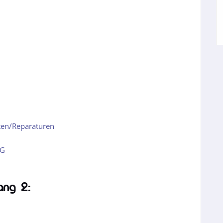
6
ten/Reparaturen
DG
ang 2: