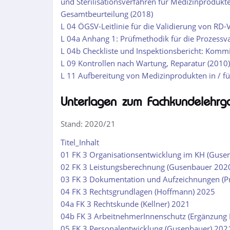
und Sterilisationsverfahren für Medizinproduk
Gesamtbeurteilung (2018)
L 04 ÖGSV-Leitlinie für die Validierung von RD-
L 04a Anhang 1: Prüfmethodik für die Prozessva
L 04b Checkliste und Inspektionsbericht: Komm
L 09 Kontrollen nach Wartung, Reparatur (2010)
L 11 Aufbereitung von Medizinprodukten in / f
Unterlagen zum Fachkundelehrg
Stand: 2020/21
Titel_Inhalt
01 FK 3 Organisationsentwicklung im KH (Guse
02 FK 3 Leistungsberechnung (Gusenbauer 202
03 FK 3 Dokumentation und Aufzeichnungen (Pr
04 FK 3 Rechtsgrundlagen (Hoffmann) 2025
04a FK 3 Rechtskunde (Kellner) 2021
04b FK 3 ArbeitnehmerInnenschutz (Ergänzung 
05 FK 3 Personalentwicklung (Gusenbauer) 202