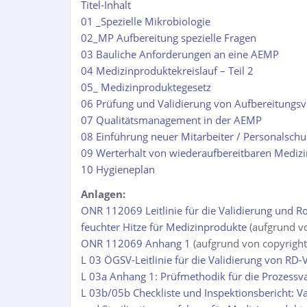
Titel-Inhalt
01 _Spezielle Mikrobiologie
02_MP Aufbereitung spezielle Fragen
03 Bauliche Anforderungen an eine AEMP
04 Medizinproduktekreislauf – Teil 2
05_ Medizinproduktegesetz
06 Prüfung und Validierung von Aufbereitungsv
07 Qualitätsmanagement in der AEMP
08 Einführung neuer Mitarbeiter / Personalsch
09 Werterhalt von wiederaufbereitbaren Mediz
10 Hygieneplan
Anlagen:
ONR 112069 Leitlinie für die Validierung und R
feuchter Hitze für Medizinprodukte
(aufgrund vo
ONR 112069 Anhang 1
(aufgrund von copyright
L 03 ÖGSV-Leitlinie für die Validierung von RD-
L 03a Anhang 1: Prüfmethodik für die Prozessva
L 03b/05b Checkliste und Inspektionsbericht: V