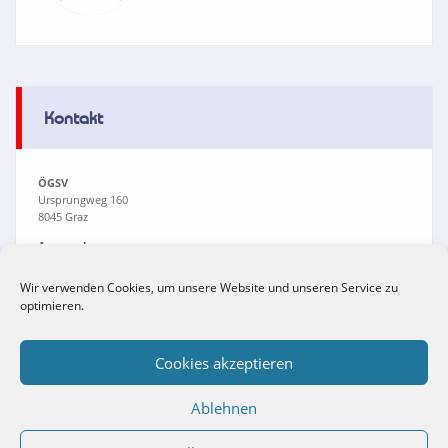
Kontakt
ÖGSV
Ursprungweg 160
8045 Graz
Ansprechpersonen:
Martina Lamprecht
Sarah Quinesser
Wir verwenden Cookies, um unsere Website und unseren Service zu
Dr. Viola Buchrieser
optimieren.
Tel:
+43(0)316/694711
Fax: +43(0)316/694711-4
Email:
office@oegsv.com
Cookies akzeptieren
Ablehnen