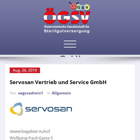
Toggle
Servosan Vertrieb und Service
navigation
GmbH
Aug. 26, 2019
Servosan Vertrieb und Service GmbH
Von
oegsvadmin1
in
Allgemein
Gewerbegebiet Auhof
Wolfgang-Pauli-Gasse 5